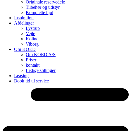
Originale reservedele
Tilbehør og udstyr
Komplette hjul
Inspiration
Afdelinger
Lystrup
Vejle
Kolind
Viborg
Om KOED
Om KOED A/S
Priser
kontakt
Ledige stillinger
Leasing
Book tid til service