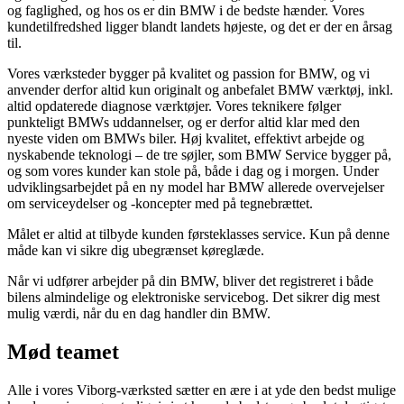
og faglighed, og hos os er din BMW i de bedste hænder. Vores
kundetilfredshed ligger blandt landets højeste, og det er der en årsag
til.
Vores værksteder bygger på kvalitet og passion for BMW, og vi
anvender derfor altid kun originalt og anbefalet BMW værktøj, inkl.
altid opdaterede diagnose værktøjer. Vores teknikere følger
punkteligt BMWs uddannelser, og er derfor altid klar med den
nyeste viden om BMWs biler. Høj kvalitet, effektivt arbejde og
nyskabende teknologi – de tre søjler, som BMW Service bygger på,
og som vores kunder kan stole på, både i dag og i morgen. Under
udviklingsarbejdet på en ny model har BMW allerede overvejelser
om serviceydelser og -koncepter med på tegnebrættet.
Målet er altid at tilbyde kunden førsteklasses service. Kun på denne
måde kan vi sikre dig ubegrænset køreglæde.
Når vi udfører arbejder på din BMW, bliver det registreret i både
bilens almindelige og elektroniske servicebog. Det sikrer dig mest
mulig værdi, når du en dag handler din BMW.
Mød teamet
Alle i vores Viborg-værksted sætter en ære i at yde den bedst mulige