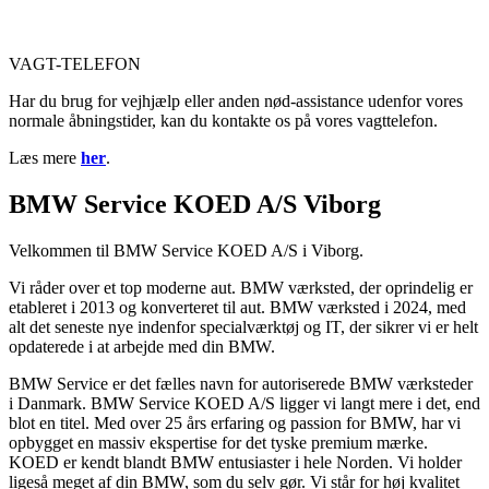
VAGT-TELEFON
Har du brug for vejhjælp eller anden nød-assistance udenfor vores
normale åbningstider, kan du kontakte os på vores vagttelefon.
Læs mere
her
.
BMW Service KOED A/S Viborg
Velkommen til BMW Service KOED A/S i Viborg.
Vi råder over et top moderne aut. BMW værksted, der oprindelig er
etableret i 2013 og konverteret til aut. BMW værksted i 2024, med
alt det seneste nye indenfor specialværktøj og IT, der sikrer vi er helt
opdaterede i at arbejde med din BMW.
BMW Service er det fælles navn for autoriserede BMW værksteder
i Danmark. BMW Service KOED A/S ligger vi langt mere i det, end
blot en titel. Med over 25 års erfaring og passion for BMW, har vi
opbygget en massiv ekspertise for det tyske premium mærke.
KOED er kendt blandt BMW entusiaster i hele Norden. Vi holder
ligeså meget af din BMW, som du selv gør. Vi står for høj kvalitet