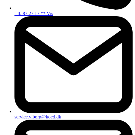
Tlf. 87 27 17 ** Vis
service.viborg@koed.dk