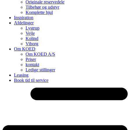
Originale reservedele
Tilbehør og udstyr
Komplette hjul
Inspiration
Afdelinger
Lystrup
Vejle
Kolind
Viborg
Om KOED
Om KOED A/S
Priser
kontakt
Ledige stillinger
Leasing
Book tid til service